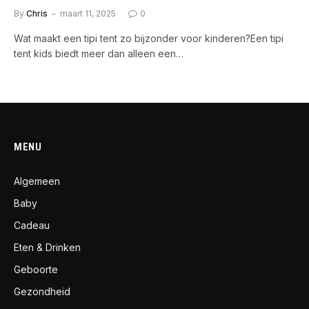
By
Chris
maart 11, 2025
0
Wat maakt een tipi tent zo bijzonder voor kinderen?Een tipi
tent kids biedt meer dan alleen een…
MENU
Algemeen
Baby
Cadeau
Eten & Drinken
Geboorte
Gezondheid